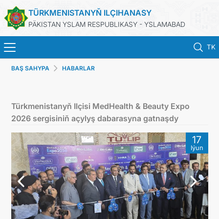
TÜRKMENISTANYŇ ILÇIHANASY
PÄKISTAN YSLAM RESPUBLIKASY - YSLAMABAD
TK
BAŞ SAHYPA
HABARLAR
BAŞ SAHYPA
HABARLAR
Türkmenistanyň Ilçisi MedHealth & Beauty Expo
2026 sergisiniň açylyş dabarasyna gatnaşdy
TÜRKMENISTAN
17
Iýun
KONSULLYK HYZMATLARY
TÜRKMENISTANDA MAÝA GOÝ
TÜRKMENISTANYŇ SYÝAHATÇYLYK KÄRHANALARY