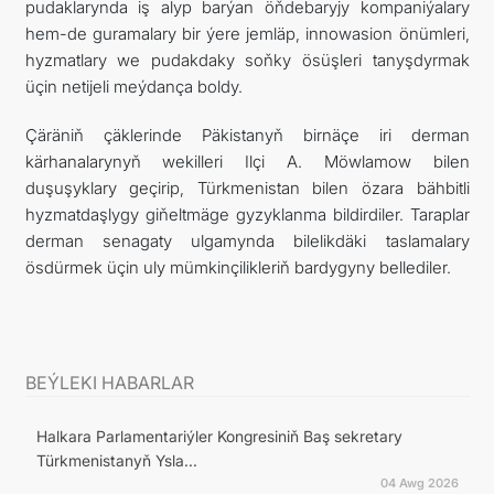
pudaklarynda iş alyp barýan öňdebaryjy kompaniýalary
hem-de guramalary bir ýere jemläp, innowasion önümleri,
hyzmatlary we pudakdaky soňky ösüşleri tanyşdyrmak
üçin netijeli meýdança boldy.
Çäräniň çäklerinde Päkistanyň birnäçe iri derman
kärhanalarynyň wekilleri Ilçi A. Möwlamow bilen
duşuşyklary geçirip, Türkmenistan bilen özara bähbitli
hyzmatdaşlygy giňeltmäge gyzyklanma bildirdiler. Taraplar
derman senagaty ulgamynda bilelikdäki taslamalary
ösdürmek üçin uly mümkinçilikleriň bardygyny bellediler.
BEÝLEKI HABARLAR
Halkara Parlamentariýler Kongresiniň Baş sekretary
Türkmenistanyň Ysla...
04 Awg 2026