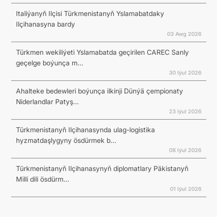
Italiýanyň Ilçisi Türkmenistanyň Yslamabatdaky
Ilçihanasyna bardy
03 Awg 2026
Türkmen wekiliýeti Yslamabatda geçirilen CAREC Sanly
geçelge boýunça m...
30 Iýul 2026
Ahalteke bedewleri boýunça ilkinji Dünýä çempionaty
Niderlandlar Patyş...
23 Iýul 2026
Türkmenistanyň Ilçihanasynda ulag-logistika
hyzmatdaşlygyny ösdürmek b...
08 Iýul 2026
Türkmenistanyň Ilçihanasynyň diplomatlary Päkistanyň
Milli dili ösdürm...
01 Iýul 2026