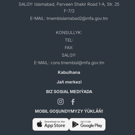
SALGY: Islamabad, Parveen Shakir Road 1-A, Str. 25
F-7/2
E-MAIL: tmembislamabad2@mfa.gov.tm
KONSULLYK:
TEL:
FAX:
SALGY:
E-MAIL: cons.tmembisl@mfa.gov.tm
Kabulhana
Jaň merkezi
BIZ SOSIAL MEDIÝADA
MOBIL GOŞUNDYMYZY ÝÜKLÄŇ!