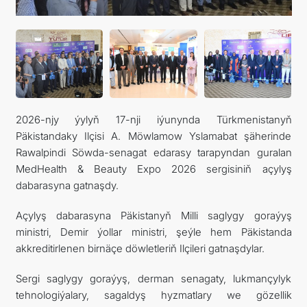
DIM
ARAGATNAŞYK
2026-njy ýylyň 17-nji iýunynda Türkmenistanyň
Päkistandaky Ilçisi A. Möwlamow Yslamabat şäherinde
Rawalpindi Söwda-senagat edarasy tarapyndan guralan
MedHealth & Beauty Expo 2026 sergisiniň açylyş
dabarasyna gatnaşdy.
Açylyş dabarasyna Päkistanyň Milli saglygy goraýyş
ministri, Demir ýollar ministri, şeýle hem Päkistanda
akkreditirlenen birnäçe döwletleriň Ilçileri gatnaşdylar.
Sergi saglygy goraýyş, derman senagaty, lukmançylyk
tehnologiýalary, sagaldyş hyzmatlary we gözellik