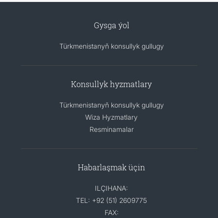
Gysga ýol
Türkmenistanyň konsullyk gullugy
Konsullyk hyzmatlary
Türkmenistanyň konsullyk gullugy
Wiza Hyzmatlary
Resminamalar
Habarlaşmak üçin
ILÇIHANA:
TEL: +92 (51) 2609775
FAX: