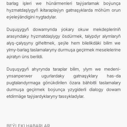
barlag işleri we hünärmenleri taýýarlamak boýunça
hyzmatdaşlygyň ikitaraplaýyn gatnaşyklarda möhüm orun
eýeleýändigini nygtadylar.
Duşuşygyň dowamynda ýokary okuw mekdepleriniň
arasyndaky hyzmatdaşlygy ösdürmek, talypdyr alymlaryň
alyş-çalyşyny giňeltmek, şeýle hem bilelikdäki bilim we
ylmy-barlag taslamalaryny durmuşa geçirmek meselelerine
aýratyn üns berildi.
Duşuşygyň ahyrynda taraplar bilim, ylym we medeni-
ynsanperwer ugurlardaky gatnaşyklary has-da
pugtalandyrmaga gönükdirilen özara bähbitli taslamalary
durmuşa geçirmek boýunça yzygiderli dialogy dowam
etdirmäge taýýardyklaryny tassykladylar.
BEÝLEKI HABARLAR