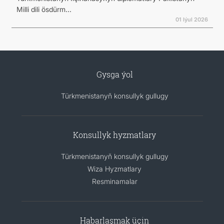
Milli dili ösdürm...
01 Iýul 2026
Gysga ýol
Türkmenistanyň konsullyk gullugy
Konsullyk hyzmatlary
Türkmenistanyň konsullyk gullugy
Wiza Hyzmatlary
Resminamalar
Habarlaşmak üçin