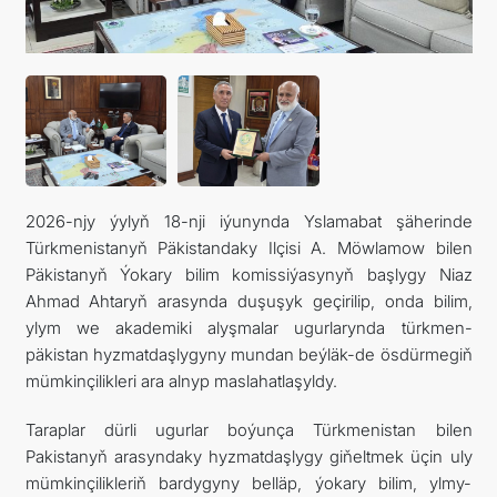
DIM
ARAGATNAŞYK
2026-njy ýylyň 18-nji iýunynda Yslamabat şäherinde
Türkmenistanyň Päkistandaky Ilçisi A. Möwlamow bilen
Päkistanyň Ýokary bilim komissiýasynyň başlygy Niaz
Ahmad Ahtaryň arasynda duşuşyk geçirilip, onda bilim,
ylym we akademiki alyşmalar ugurlarynda türkmen-
päkistan hyzmatdaşlygyny mundan beýläk-de ösdürmegiň
mümkinçilikleri ara alnyp maslahatlaşyldy.
Taraplar dürli ugurlar boýunça Türkmenistan bilen
Pakistanyň arasyndaky hyzmatdaşlygy giňeltmek üçin uly
mümkinçilikleriň bardygyny belläp, ýokary bilim, ylmy-