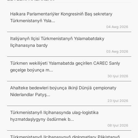
Halkara Parlamentariýler Kongresiniň Baş sekretary
Türkmenistanyň Ysla...
04 Awg 2026
Italiýanyň Ilçisi Türkmenistanyň Yslamabatdaky
Ilçihanasyna bardy
03 Awg 2026
Türkmen wekiliýeti Yslamabatda geçirilen CAREC Sanly
geçelge boýunça m...
30 Iýul 2026
Ahalteke bedewleri boýunça ilkinji Dünýä çempionaty
Niderlandlar Patyş...
23 Iýul 2026
Türkmenistanyň Ilçihanasynda ulag-logistika
hyzmatdaşlygyny ösdürmek b...
08 Iýul 2026
Türkmenistanyň Ilçihanasynyň diplomatlary Päkistanyň