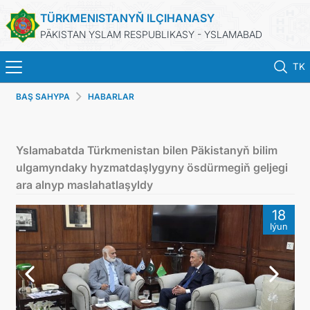
TÜRKMENISTANYŇ ILÇIHANASY
PÄKISTAN YSLAM RESPUBLIKASY - YSLAMABAD
TK
BAŞ SAHYPA
HABARLAR
BAŞ SAHYPA
HABARLAR
Yslamabatda Türkmenistan bilen Päkistanyň bilim
ulgamyndaky hyzmatdaşlygyny ösdürmegiň geljegi
TÜRKMENISTAN
ara alnyp maslahatlaşyldy
18
KONSULLYK HYZMATLARY
Iýun
TÜRKMENISTANDA MAÝA GOÝ
TÜRKMENISTANYŇ SYÝAHATÇYLYK KÄRHANALARY