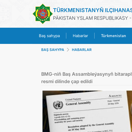
TÜRKMENISTANYŇ ILÇIHANA
PÄKISTAN YSLAM RESPUBLIKASY 
Türkmenistan
Baş sahypa
Habarlar
BAŞ SAHYPA
HABARLAR
BMG-niň Baş Assambleýasynyň bitarapl
resmi dilinde çap edildi