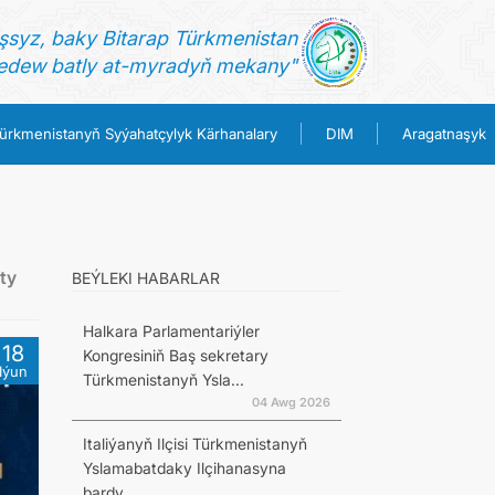
şsyz, baky Bitarap Türkmenistan
dew batly at-myradyň mekany"
ürkmenistanyň Syýahatçylyk Kärhanalary
DIM
Aragatnaşyk
ty
BEÝLEKI HABARLAR
Halkara Parlamentariýler
18
Kongresiniň Baş sekretary
Iýun
Türkmenistanyň Ysla...
04 Awg 2026
Italiýanyň Ilçisi Türkmenistanyň
Yslamabatdaky Ilçihanasyna
bardy