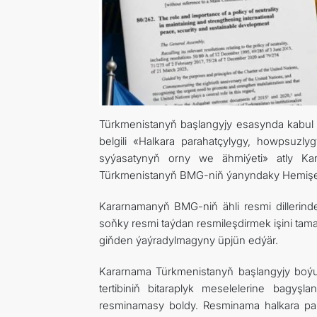
Türkmenistanyň başlangyjy esasynda kabul
belgili «Halkara parahatçylygy, howpsuz
syýasatynyň orny we ähmiýeti» atly Ka
Türkmenistanyň BMG-niň ýanyndaky Hemişel
Kararnamanyň BMG-niň ähli resmi dilleri
soňky resmi taýdan resmileşdirmek işini tam
giňden ýaýradylmagyny üpjün edýär.
Kararnama Türkmenistanyň başlangyjy boýu
tertibiniň bitaraplyk meselelerine bagyşl
resminamasy boldy. Resminama halkara par