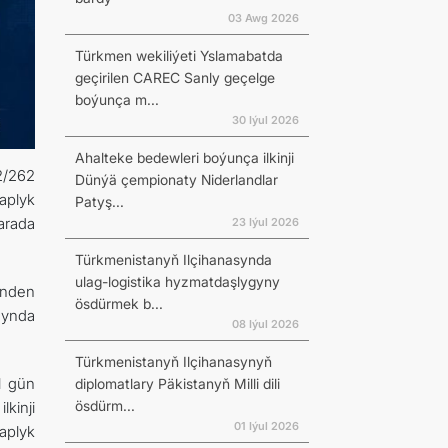
03 Awg 2026
Türkmen wekiliýeti Yslamabatda
geçirilen CAREC Sanly geçelge
boýunça m...
30 Iýul 2026
Ahalteke bedewleri boýunça ilkinji
2/262
Dünýä çempionaty Niderlandlar
aplyk
Patyş...
arada
23 Iýul 2026
Türkmenistanyň Ilçihanasynda
ulag-logistika hyzmatdaşlygyny
inden
ösdürmek b...
synda
08 Iýul 2026
Türkmenistanyň Ilçihanasynyň
l gün
diplomatlary Päkistanyň Milli dili
ösdürm...
kinji
01 Iýul 2026
aplyk