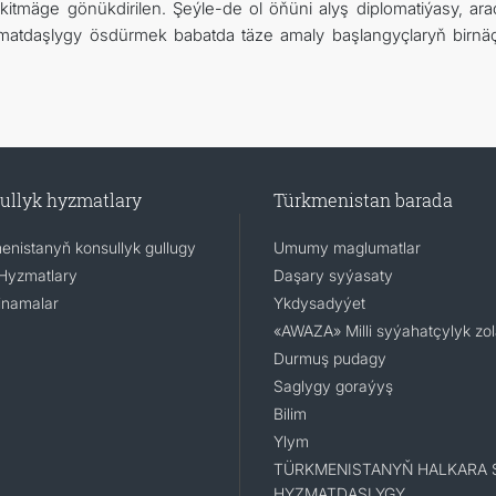
mäge gönükdirilen. Şeýle-de ol öňüni alyş diplomatiýasy, araç
tdaşlygy ösdürmek babatda täze amaly başlangyçlaryň birnäç
ullyk hyzmatlary
Türkmenistan barada
enistanyň konsullyk gullugy
Umumy maglumatlar
Hyzmatlary
Daşary syýasaty
namalar
Ykdysadyýet
«AWAZA» Milli syýahatçylyk zo
Durmuş pudagy
Saglygy goraýyş
Bilim
Ylym
TÜRKMENISTANYŇ HALKARA 
HYZMATDAŞLYGY