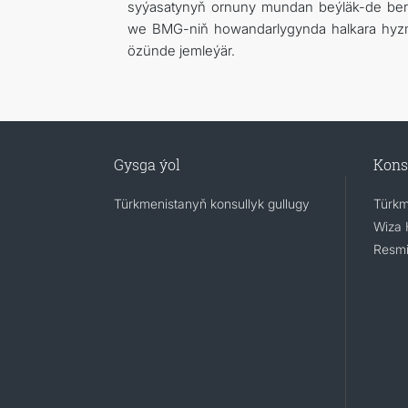
syýasatynyň ornuny mundan beýläk-de berkit
we BMG-niň howandarlygynda halkara hyzma
özünde jemleýär.
Gysga ýol
Kons
Türkmenistanyň konsullyk gullugy
Türkm
Wiza 
Resmi