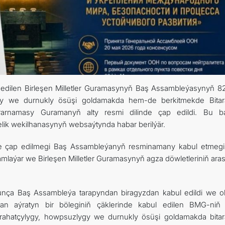
DIM
ARAGATNAŞYK
 edilen Birleşen Milletler Guramasynyň Baş Assambleýasynyň 8
lygy we durnukly ösüşi goldamakda hem-de berkitmekde Bitar
rarnamasy Guramanyň alty resmi dilinde çap edildi. Bu b
ik wekilhanasynyň websaýtynda habar berilýär.
nde çap edilmegi Baş Assambleýanyň resminamany kabul etmeg
amlaýar we Birleşen Milletler Guramasynyň agza döwletleriniň ara
nça Baş Assambleýa tarapyndan biragyzdan kabul edildi we o
anan aýratyn bir böleginiň çäklerinde kabul edilen BMG-niň il
ahatçylygy, howpsuzlygy we durnukly ösüşi goldamakda bitar