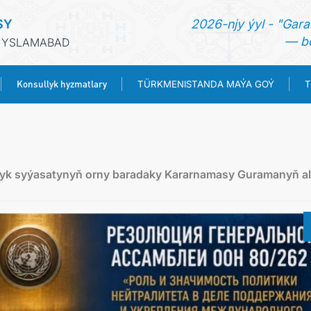
SY
2026-njy ýyl - "Gara
— be
- YSLAMABAD
Konsullyk hyzmatlary
TÜRKMENISTANDA MAÝA GOÝ
T
BAŞ SAHYPA
HABARLAR
yk syýasatynyň orny baradaky Kararnamasy Guramanyň al
TÜRKMENISTAN
KONSULLYK HYZMATLARY
TÜRKMENISTANDA MAÝA GOÝ
TÜRKMENISTANYŇ SYÝAHATÇYLYK KÄRHANALARY