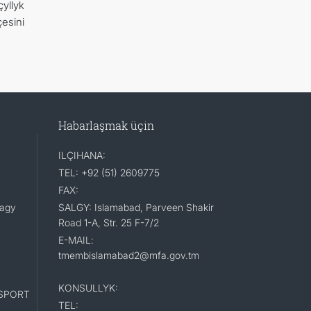
yllyk
esini
Habarlaşmak üçin
ILÇIHANA:
TEL: +92 (51) 2609775
FAX:
lagy
SALGY: Islamabad, Parveen Shakir
Road 1-A, Str. 25 F-7/2
E-MAIL:
tmembislamabad2@mfa.gov.tm
KONSULLYK:
SPORT
TEL: